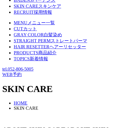
BADENS
バーデンス
SKIN CARE
スキンケア
RECRUIT
採用情報
MENU
メニュー一覧
CUT
カット
GRAY COLOR
白髪染め
STRAIGHT PERM
ストレートパーマ
HAIR RESETTER
ヘアーリセッター
PRODUCTS
商品紹介
TOPICS
新着情報
tel.
052-806-5005
WEB予約
SKIN CARE
HOME
SKIN CARE