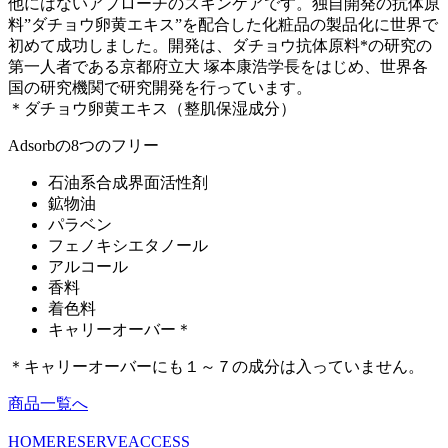
他にはないアプローチのスキンケアです。独自開発の抗体原
料”ダチョウ卵黄エキス”を配合した化粧品の製品化に世界で
初めて成功しました。開発は、ダチョウ抗体原料*の研究の
第一人者である京都府立大 塚本康浩学長をはじめ、世界各
国の研究機関で研究開発を行っています。
＊ダチョウ卵黄エキス（整肌保湿成分）
Adsorbの8つのフリー
石油系合成界面活性剤
鉱物油
パラベン
フェノキシエタノール
アルコール
香料
着色料
キャリーオーバー＊
＊キャリーオーバーにも１～７の成分は入っていません。
商品一覧へ
HOME
RESERVE
ACCESS